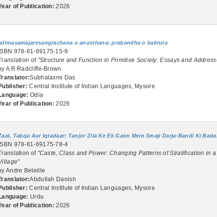
Year of Publication:
2026
adimasamajaresangrachana o anusthana: prabandha o bakruta
ISBN 978-81-69175-15-9
Translation of
"Structure and Function in Primitive Society: Essays and Address
by A R Radcliffe-Brown
Translator:
Subhalaxmi Das
Publisher:
Central Institute of Indian Languages, Mysore
Language:
Odia
Year of Publication:
2026
Zaat, Tabqa Aur Iqtadaar: Tanjor Zila Ke Ek Gaon Mein Smaji Darja-Bandi Ki Bada
ISBN 978-81-69175-78-4
Translation of
"Caste, Class and Power: Changing Patterns of Stratification in a
Village"
by Andre Beteille
Translator:
Abdullah Danish
Publisher:
Central Institute of Indian Languages, Mysore
Language:
Urdu
Year of Publication:
2026