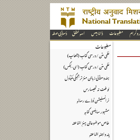
پروگرام
مطبوعات
ڈاٹا بیس
اسہِ مُتلق
دٔسلٲبۍ صفہ
مطبوعات
عٔلمی متن / درسی کتابِ (چھاپ)
عٔلمی متن / درسی کتابِ (ای-بُکس)
ہندوستٲنۍ زبانن منز ترجمٕکۍ مُتبٲدل
Why
NEW!
لۄغت تہ تھیسارس
Language:
Telugu
ٹرانسلیشن ٹوڈے رسالہٕ
مشہور ساینسی کتابہٕ
خاص موضوعاتن ہٕنزِ اشاعتہ
یٕنہ واجنہٕ اشاعتہٕ