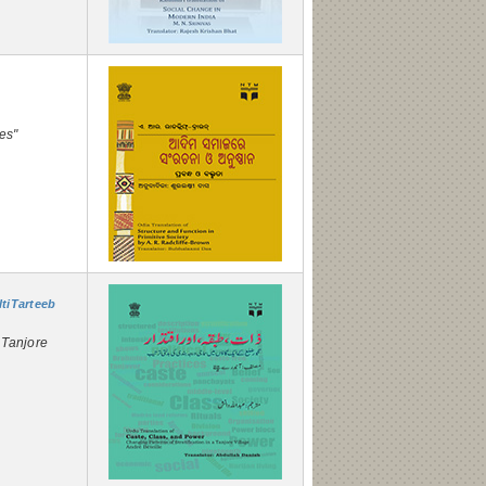
es"
ltiTarteeb
 Tanjore