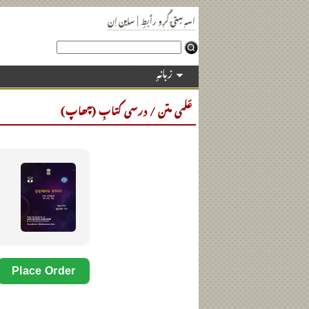
ساین اِن
|
اسہِ سٍتۍ کٔرِو رٲبطٕ
زبانہٕ
عٔلمی متن / درسی کتابِ (چھاپ)
How?
NEW!
Language:
Maithili
Place Order