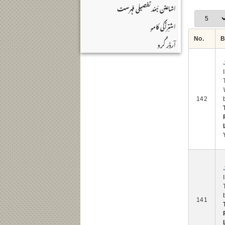
اشاعتن ہُند تفصیلی فہرست
اشتِرٲکی کامہٕ
No.
B
آرڈر کٔرو
142
141