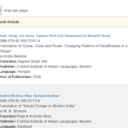
rows per page
ook Details
Jaati, Varag, Ate Satta: Tanjore Pind Vich Paratbandi De Badalde Roop
ISBN 978-81-69175-07-4
Translation of
"Caste, Class and Power: Changing Patterns of Stratification in a
Village"
by Andre Beteille
Translator:
Jagjeet Singh Virk
Publisher:
Central Institute of Indian Languages, Mysore
Language:
Punjabi
Year of Publication:
2026
Jadeed Bhartas Manz Samaeji Badlaav
ISBN 978-81-69175-73-9
Translation of
"Social Change in Modern India"
by M. N. Srinivas
Translator:
Rajesh Krishan Bhat
Publisher:
Central Institute of Indian Languages, Mysore
Language:
Kashmiri