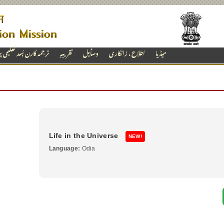
میڈیا
اطلاع ، زانکاری
وسٲیل
تقریبہٕ
ترجمہ کارن ہُںد تعلیمی 
Life in the Universe
NEW!
Language:
Odia