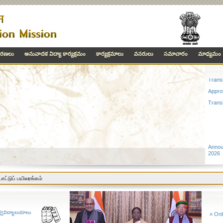
చురణలు
అనువాదక విద్యా కార్యక్రమం
కార్యక్రమాలు
వనరులు
సమాచారం
మాధ్యమం
Annou
2026
National Translation
Transl
Mission
Appro
Trans
Government of india initiative to
make knowledge texts
accessible in all indian
languages through translation
Annou
more
2026
Transl
Appro
ாட்டுப் பயிலரங்கம்
Trans
anslation Workshop Concludes at Biswanath College
శ్వవిద్యాలయాలు
»
Onl