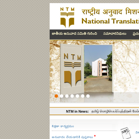
జాతీయ అనువాద సమితి గురించి
సమాచారనిధులు
ప్ర
தமிழ் மொழிபெயர்ப்புத்திறன் மேம்ப
NTM in News:
శిక్షణా కార్యక్రమం
Three-Day Indian Languages Tr
వి
*
అనువాదం చేయడానికి పుస్తకాలు