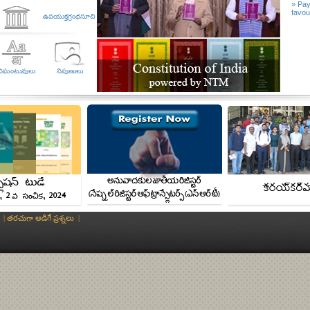
» Pay
ंथाइ सोबांनाय मावबादा बर' हाबाफारि खुंफुंदों।
favo
ఉపయుక్తగ్రంథసూచి
s, Worlds And The Self Through An Inner Language
నిఘంటువులు
నిపుణులు
 way in Davangere University
 Translation concludes at CUJ
Translation inaugurated at CUJ
p on Translation inaugurated at Central University of Jammu
vas’s book into Kashmiri language
|
తరచుగా అడిగే ప్రశ్నలు
|
nslation in Kashmiri and Sanskrit
nslation in Kashmiri and Sanskrit