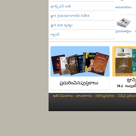
भारतरि रावफोराव रावस्लायनायनि सायाव हारो
ట్రాన్స్లేషన్ టుడే
అనువాదకులు
జ్ఞాన గ్రంథసమాచారనిధి నివేదిక
Udaya Narayana Singh On Word
జ్ఞాన గ్రంథ దృశ్యం
ప్రచురణకర్తలు
Workshop on translation under
గ్యాలరీ
Skill Development Workshop on
Skill development workshop on 
NTM Skill Development Worksho
Dr Rajesh translates M N Srini
ఖతి విషయాలు
|
భాండాగారం
|
రహస్యవిధానం
|
నిషేధ ప్రకటన
KU-NTM begins workshop on tra
KU-NTM begins workshop on tra