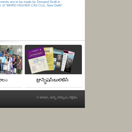
ments are to be made by Demand Draft in
ur of “MHRD HIGHER CAS CLG, New Delhi”
© జాఅస, అన్ని హక్కులు రక్షితం