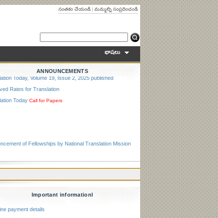
సంతకం చేయండి
|
మమ్మల్ని సంప్రదించండి
భాషలు
ncement of Fellowships by National Translation Mission
ANNOUNCEMENTS
ation Today, Volume 19, Issue 2, 2025 published
ved Rates for Translation
lation Today
Call for Papers
ncement of Fellowships by National Translation Mission
ation Today, Volume 19, Issue 2, 2025 published
ved Rates for Translation
lation Today
Call for Papers
Important informationl
ine payment details