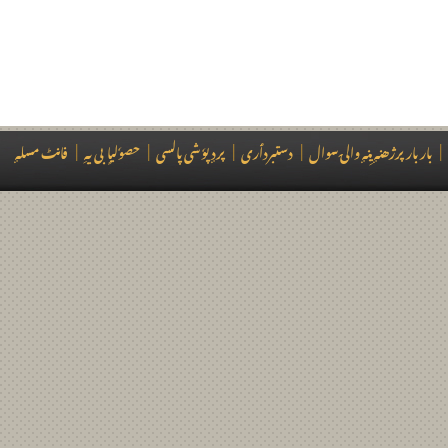
|
بار بار پرژھنہٕ یِنہٕ والۍ سوال
|
دستبردٲری
|
پردٕ پوٗشی پالسی
|
حصوٗلیاٍبی یہِ
|
فانٹ مسلہٕ