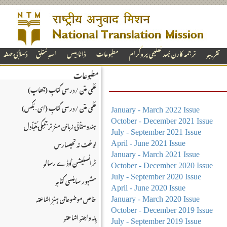
تقریبہٕ
ترجمہ کارن ہُںد تعلیمی پروگرام
مطبوعات
ڈاٹا بیس
اسہِ مُتلق
دٔسلٲبۍ صفہ
مطبوعات
عٔلمی متن / درسی کتابِ (چھاپ)
عٔلمی متن / درسی کتابِ (ای-بُکس)
January - March 2022 Issue
October - December 2021 Issue
ہندوستٲنۍ زبانن منز ترجمٕکۍ مُتبٲدل
July - September 2021 Issue
لۄغت تہ تھیسارس
April - June 2021 Issue
January - March 2021 Issue
ٹرانسلیشن ٹوڈے رسالہٕ
October - December 2020 Issue
July - September 2020 Issue
مشہور ساینسی کتابہٕ
April - June 2020 Issue
خاص موضوعاتن ہٕنزِ اشاعتہ
January - March 2020 Issue
October - December 2019 Issue
یٕنہ واجنہٕ اشاعتہٕ
July - September 2019 Issue