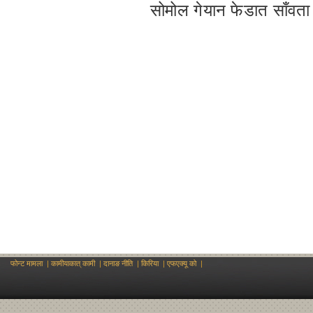
सोमोल गेयान फेडात साँवता र
फोन्ट मामला
|
कामीयाकात् कामी
|
दानाङ नीति
|
किरिया
|
एफएक्यू को
|