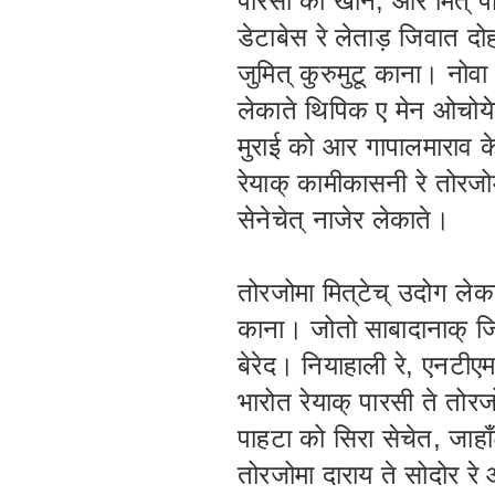
पारसी को खोन, आर मित् पा
डेटाबेस रे लेताड़ जिवात 
जुमित् कुरुमुटू काना। नोवा 
लेकाते थिपिक ए मेन ओचोय
मुराई को आर गापालमाराव क
रेयाक् कामीकासनी रे तोरजोम
सेनेचेत् नाजेर लेकाते।
तोरजोमा मित्‌टेच् उदोग ले
काना। जोतो साबादानाक् जि
बेरेद। नियाहाली रे, एनटीए
भारोत रेयाक् पारसी ते तोर
पाहटा को सिरा सेचेत, जाहाँ
तोरजोमा दाराय ते सोदोर रे