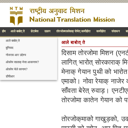
होम
आले बाबोत् ते
डेटाबेस
उछान
तोरजोक्माकोवाक् सेचेत् कामीहोरा
कामीहोरा
संसाधन
ब
आले बाबोत् ते
आले बाबोत् ते
बुनियाद
दिसाम तोरजोमा मिशन (एनटी
नोजराव आर उद्देश्य
लागित् भारोत् सोरकाराक् म
ओकोय सालाक् मेसा आकानाय?
ओकोय चेले कानाय?
मेनाक् गेयान पुथी को भारो
डीपीआर
एमाको। नोवा रेयाक् नाजेर क
साँवता बेरेत् रुवाड़। एनटी
तोरजोमा कातेन गेयान को 
तोरजोक्‌माको गाखुड़को, उ