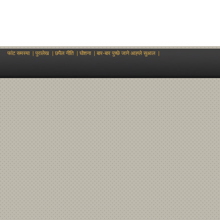
फांट समस्या
|
पुरालेख
|
छपैल नीति
|
घोशना
|
बार-बार पुच्छे जाने आह्‍ले‍ सुआल
|