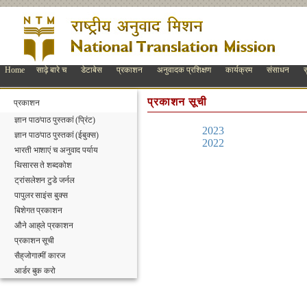
Home
साढ़े बारे च
डेटाबेस
प्रकाशन
अनुवादक प्रशिक्षण
कार्यक्रम
संसाधन
स
प्रकाशन सूची
प्रकाशन
ज्ञान पाठ/पाठ पुस्तकां (प्रिंट)
2023
ज्ञान पाठ/पाठ पुस्तकां (ईबुक्स)
2022
भारती भाशाएं च अनुवाद पर्याय
थिसारस ते शब्दकोश
ट्रांसलेशन टुडे जर्नल
पापुलर साइंस बुक्स
बिशेगत प्रकाशन
औने आह्‌ले प्रकाशन
प्रकाशन सूची
सैह्‌जोगात्मीं कारज
आर्डर बुक करो