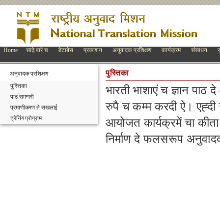
Home
साढ़े बारे च
डेटाबेस
प्रकाशन
अनुवादक प्रशिक्षण
कार्यक्रम
संसाधन
स
पुस्तिका
अनुवादक प्रशिक्षण
पुस्तिका
भारती भाशाएं च ज्ञान पाठ दे
पाठ समग्गरी
रुपै च कम्म करदी ऐ। एह्‍द
प्रमाणीकरण ते सखलाई
ट्रेनिंग प्रोग्राम
आयोजत कार्यक्रमें चा कीता 
निर्माण दे फलसरूप अनुवाद