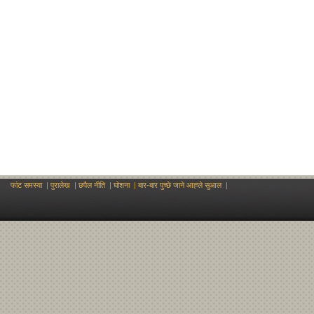
फांट समस्या
|
पुरालेख
|
छपैल नीति
|
घोशना
|
बार-बार पुच्छे जाने आह्‍ले‍ सुआल
|