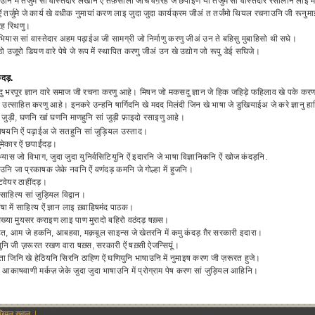
उनि में तर्जुमे सां वास्तेदार लेखनि ऐं तफ़सीली जाच वगै़रह जे छपाइण या तर्जुमे सां वास्तेदार रसालनि ला
 ऐं तर्जुमे जे कार्य खे वधीक नुमायां करण लाइ जुदा जुदा कार्यक्रम जीअं त तर्जंमो थियल रचनाउनि जी र
रह रिथणु।
 अभियास सां वास्तेदार अहम पढ़ाईअ जी सामग्री जो निर्माणु करणु जीअं उन ते बहिसु मुबाहिसो थी सघे।
सुठो उजूरो डियण वारे पेषे जे रूप में स्थापित करणु जीअं उन खे उद्योग जो रूपु डेई सघिजे।
ंदड़.
रपूर ज्ञान वारे समाज जी रचना करणु आहे। मिषन जो मकसदु ज्ञान जे हिक जहिड़े फहिलाव खे पके करण ल
इ उत्साहित करणु आहे। इनकरे उन्हनि षार्गिदनि खे मदद मिलंदी जिन खे भाषा जे डुखियाईअ जे करे ज्
ां जुड़ी, घणनि खां घणनि माणहुनि सां जुड़ी फ़ाइदो रसाइणु आहे।
विषयनि ऐं पढ़ाईअ जे सतहुनि सां जुड़ियल उस्ताद।
ुमेकार ऐं छपाईंदड़।
भ्यास जो विभाग, जुदा जुदा युनिर्वसिटियुनि ऐं इदारनि जे भाषा विज्ञानिकनि ऐं खोज कंदड़नि.
उनि जा प्रकाषक जेके नवनि ऐं वणंदड़ कमनि जे गोल्हा में हुजनि।
्टवेयर ठाहींदड़।
 साहित्य सां जुड़ियल विद्वान।
षा में साहित्य ऐं ज्ञान लाइ ख़्वाहिषमंद पाठक।
 सिख्या मुयसर कराइण लाइ पाण मुरादो बहिरो वठंदड़ षख़्स।
त, आम जे हकनि, आबहवा, मक़बूल साइन्स जे खेतरनि में कमु कंदड़ ग़ैर सरकारी इदारा।
ुनि जी ज़रूरत रखण वारा षख़्स, सरकारी ऐं षख़्सी ऐजन्सियूं।
माता जिनि खे हेठियनि सिरनि ठाहिण ऐं घणियुनि भाषाउनि में नुमाइष करण जी ज़रूरत हुजे।
 आकाषवाणी मर्कज़ जेके जुदा जुदा भाषाउनि में प्रोग्राम पेष करण सां जुड़ियल आहिनि।
ुछियल सवाल
|