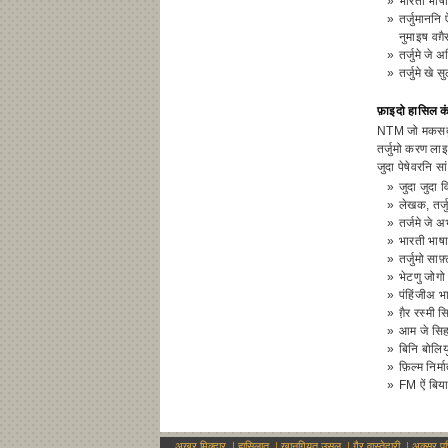
»
भारती भाषा
»
तर्जुमाननि
नुमाइष वग़ै
»
तर्जुमे जे
»
तर्जुमे खे 
फ़ाइदो हासिल क
NTM जो मकसदु भ
तर्जुमो करण ला
जुदा पेषेवरनि स
»
जुदा जुदा 
»
लेखक, तर्ज
»
तर्जमे जे अ
»
भारती भाषा
»
तर्जुमो साफ़
»
भेटणु जोगो
»
पंहिंजीअ भा
»
ग़़ैर रस्मी
»
आम जे सिह
»
बिनि बोलिय
»
फ़िल्म निर्
»
FM ऐं बिया
अखर मिक्दार
|
हासिलात
|
ख़ानगियत उसूल
|
ग़ैर वास्तेदारी
|
अक्सर प