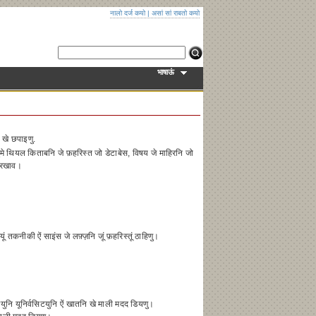
नालो दर्ज कयो
|
असां सां राबतो कयो
भाषाऊं
ि खे छपाइणु.
्जुमे थियल किताबनि जे फ़हरिस्त जो डेटाबेस, विषय जे माहिरनि जो
ु रखाव।
तकनीकी ऐं साइंस जे लफ़्ज़नि जूं फ़हरिस्तूं ठाहिणु।
रियुनि यूनिर्वसिटयुनि ऐं खातनि खे माली मदद डियणु।