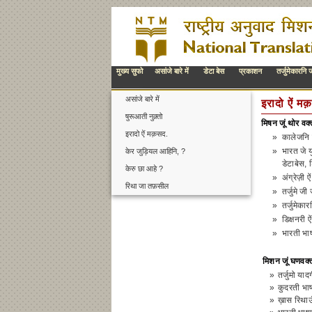
मुख्य सुफो
असांजे बारे में
डेटा बेस
प्रकाशन
तर्जुमेकारनि ज
असांजे बारे में
इरादो ऐं म
षुरूआती नुक़्तो
मिषन जूं थोर वक
इरादो ऐं मक़सद.
»
कालेजनि ऐ
»
भारत जे य
केर जुड़ियल आहिनि, ?
डेटाबेस, 
केरु छा आहे ?
»
अंग्रेज़ी 
रिथा जा तफ़सील
»
तर्जुमे जी
»
तर्जुमेका
»
डिक्षनरी 
»
भारती भा
मिशन जूं घणवक्
»
तर्जुमो या
»
कुदरती भाष
»
ख़ास रिथाऊं