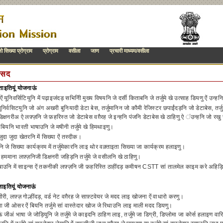
ो सिख्या प्रोग्राम
प्रोग्राम
वसीला
जाण
प्रचारी माध्यम/वसीला
क़सद
्ताइतियूं योजनाऊं
ं यूनिवर्सिटियुनि में पढ़ाइजंदड़ सभिनिी मुख्य विषयनि जे दर्सी किताबनि जे तर्जुमे खे उत्साह डियणु ऐं उन्हन
ुनिर्वसिटयुनि जो अंग अखरी बुनियादी डेटा बेस, तर्जुमानिन जो कौमी रेजिस्टर छपाईंदड़नि जो डेटाबेस, तर
डिक्षनरीअ ऐ लफ़्ज़नि जे फ़हरिस्त जो डेटाबेस वग़ैरह जे इन्हनि पंजनि डेटाबेस खे ठाहिणु ऐ ंउन्हनि जो रख
ऐं बियनि भारती भाषाउनि जे मषीनी तर्जुमे खे हिमथाइणु।
 जुदा जुदा खेतरनि में सिख्या ऐं तस्दीक।
रनि जे सिख्या कार्यक्रम में तर्जुमेकारनि लाइ थोर वक़्ताइता सिख्या जा कार्यक्रम हलाइणु।
ऐं हममाना लफ़्ज़निजी डिक्षनरी जहिड़नि तर्जुमे जे वसीलनि खे ठाहिणु।
षाउनि में साइन्स ऐं तकनीकी लफ़्ज़नि जी फ़हरिस्ति ठाहींदड़ कमीषन CSTT सां तालमेल काइम करे अहिड़ियूं 
ताइतियूं योजनाऊं
दगीरी, लफ़्ज़ गोल्हींदड़, वर्ड नेट वग़ैरह जे साफ़्टवेयर जे मदद लाइ खोजना ऐं वाधारो करणु।
ा जी ओसर ऐं बियनि तर्जुमे सां वास्तेदार खोज जे रिथाउनि लाइ माली मदद डियणु।
 जीअं भाषा जे जोड़ियुनि जे तर्जुमे जे काइदनि ठाहिण लाइ, तर्जुमे जा डिग्री, डिप्लोमा जा कोर्स हलाइण वा