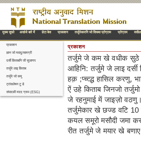
मुख्य सुफो
असांजे बारे में
डेटा बेस
प्रकाशन
तर्जुमेकारनि जो सिख्या प्रोग्राम
प्रोग्राम
वसील
प्रकाशन
प्रकाशन
ज्ञान जो मवादु/सामग्री
तर्जुमे जे कम खे वधीक सु
दर्सी किताबनि जी सुञाणप
आहिनि: तर्जुमे जे लाइ दर
तर्जुमे लाइ किताब
तर्जुमे जो कमु
हक़ ;प्च्त्द्ध हासिल करणु, 
ट्रांसलेषन टु डे
ऐं उहे किताब जिनजो तर्जुम
संपादकी मदद ग्रूप (ESG)
जे रहनुमाई में जाइज़ो वठणु
तर्जुमेकार खे छज्ड वटि 1
कयल समूरो मसौदी जमा करण
रीत तर्जुमे जे मयार खे बण