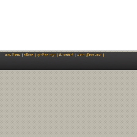
अखर मिक्दार
|
हासिलात
|
ख़ानगियत उसूल
|
ग़ैर वास्तेदारी
|
अक्सर पुछियल सवाल
|