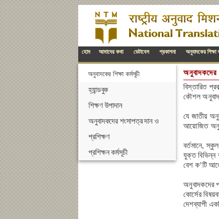
হোম
আমাদের কথা
ডেটাবেস
প্রকাশনা
অনুবাদকের শিক্ষা ক
অনুবাদকদের 
অনুবাদকের শিক্ষা কর্মসূচী
বিস্তারিত প্
হ্যান্ডবুক
কৌশল অনুবাদ
শিক্ষণ উপাদান
যে জাতীয় অনু
অনুবাদকদের শংসাপত্র দান ও
আয়োজিত অনুবা
প্রশিক্ষণ
বর্তমানে, স্
প্রশিক্ষন কর্মসূচী
যুক্ত বিভিন্ন
বেশ ক’টি আল
অনুবাদকদের প্
কোর্সের বিষয়
দেশব্যাপী একট