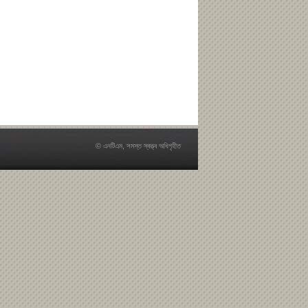
© এনটিএম, সমস্ত স্বত্ত্ব অধিগৃহীত