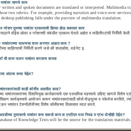
 भाषांतर म्हणजे काय
 written and spoken documents are translated or interpreted. Multimedia tra
those two rubrics. For example, providing narration and voice-over services, 
 desktop publishing falls under the purview of multimedia translation.
 नरेशन तुमच्या भाषांतर प्रकल्पाची हिस्सा होऊ शकतात काय
ने वॉईस ओवर व नरेशनशी संबंधीत प्रकल्प घेतले आहेत व माहितीपटांची निर्मिती केली
ल्या भाषांतराच्या साधनाचा वापर करणार आहात काय ?
ाच्या साहित्याची निर्मिती करणे जसे की शब्दकोश, वर्डनेट इ.
 फॉ ची वापर पालन भाषांतर करताना करावा
राचा अंदाजा कसा येईल?
षांतरकारांसाठी काही कोर्सेस असतील काय़?
ा भाषांतरकारांच्या दिशाभिमुख कार्यक्रमाचे एक प्राथमिक महत्त्वाचे उद्दिष्ट म्हणजे विशेष प
शिक्षण कार्यक्रमाचे आयोजन करून भाषांतरकारांसाठी कोर्स मोड्युल्स व पकेजेस बनविते, त्यांन
न भाषांतर टेक्नॉलॉजीच्या विशेष कोर्सेसच्या विकासात मदत करते.
 आवडीच्या पुस्तकाचे भाषांतर करू शकतो काय वा एनटीएम मला निवड व ग्रंथ दोन्हीही देईल?
abase of Knowledge Texts will be the source for the translation materials