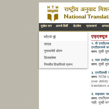
मुखेल पान
आमचे विशीं
डेटाबेस
प्रकाशनां
अणकारप
एफ्एक्यूज
फाँटाचे मुद्दे
१. मी एनटीएमश
संग्रह
एनटीएममध्ये क
गुप्ततायेचें धोरण
तुम्ही तुम
उत्तर:
डिसक्लेमर
२. मला एनटीएम
तुम्ही तु
उत्तर:
नियमीत विचारिल्ले प्रस्न
३. एनटीएमशी जो
NTM is 
उत्तर:
your ability
translators
4. माझ्यावर जा
एनटीएमची 
उत्तर:
नाही. तुम्ही