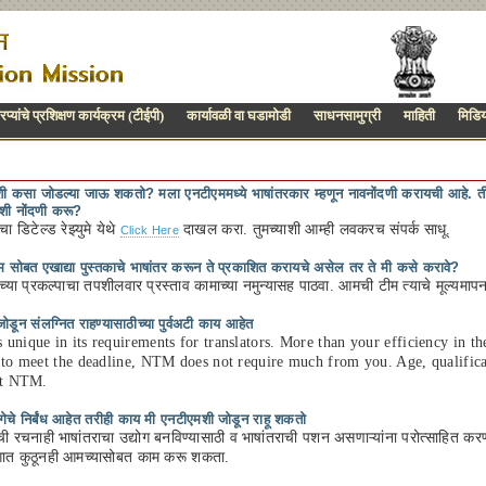
्यांचे प्रशिक्षण कार्यक्रम (टीईपी)
कार्यावळी वा घडामोडी
साधनसामुग्री
माहिती
मिडिय
ी कसा जोडल्या जाऊ शकतो? मला एनटीएममध्ये भाषांतरकार म्हणून नावनोंदणी करायची आहे. ती मी
शी नोंदणी करू?
चा डिटेल्ड रेझ्युमे येथे
दाखल करा. तुमच्याशी आम्ही लवकरच संपर्क साधू.
Click Here
 सोबत एखाद्या पुस्तकाचे भाषांतर करून ते प्रकाशित करायचे असेल तर ते मी कसे करावे?
मच्या प्रकल्पाचा तपशीलवार प्रस्ताव कामाच्या नमुन्यासह पाठवा. आमची टीम त्याचे मूल्यमापन
डून संलग्नित राहण्यासाठीच्या पुर्वअटी काय आहेत
unique in its requirements for translators. More than your efficiency in 
 to meet the deadline, NTM does not require much from you. Age, qualificat
 at NTM.
गेचे निर्बंध आहेत तरीही काय मी एनटीएमशी जोडून राहू शकतो
रचनाही भाषांतराचा उद्योग बनविण्यासाठी व भाषांतराची पशन असणाऱ्यांना परोत्साहित करण्यास
 जगात कुठूनही आमच्यासोबत काम करू शकता.