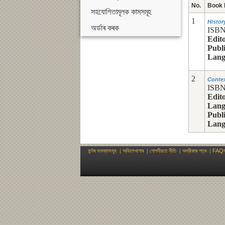
No.
Book 
সহযোগিতামূলক কামসমূহ
1
Histor
অৰ্ডাৰ কৰক
ISBN
Edito
Publi
Lang
2
Contex
ISBN
Edito
Lang
Publi
Lang
ফন্টৰ সমস্যাসমূহ
|
অভিলেখাগাৰ
|
গোপনীয়তা নীতি
|
অস্বীকাৰ পত্ৰ
|
FAQস