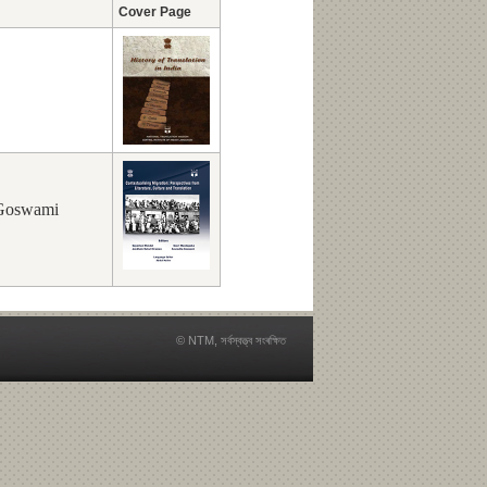
Cover Page
 Goswami
© NTM, সৰ্বস্বত্ত্ব সংৰক্ষিত