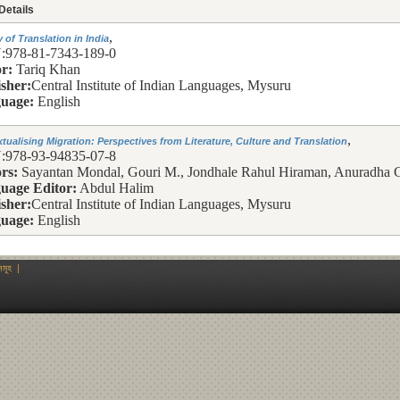
Details
,
y of Translation in India
:978-81-7343-189-0
r:
Tariq Khan
sher:
Central Institute of Indian Languages, Mysuru
uage:
English
,
tualising Migration: Perspectives from Literature, Culture and Translation
:978-93-94835-07-8
rs:
Sayantan Mondal, Gouri M., Jondhale Rahul Hiraman, Anuradha
uage Editor:
Abdul Halim
sher:
Central Institute of Indian Languages, Mysuru
uage:
English
মূহ
|