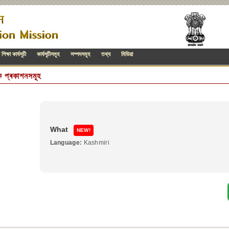
িক্ষা কাৰ্যসূচী
কাৰ্যসূচীসমূহ
সম্পদসমূহ
তথ্য
মিডিয়া
ক প্ৰকাশনসমূহ
What
NEW!
Language:
Kashmiri