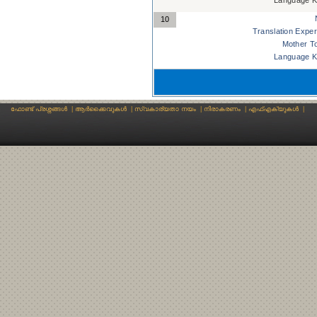
Language K
10
Translation Exper
Mother T
Language K
ഫോണ്ട് പ്രശ്നങ്ങള്‍
|
ആര്‍ക്കൈവുകള്‍
|
സ്വകാര്യതാ നയം
|
നിരാകരണം
|
എഫ്എക്യുകള്‍
|