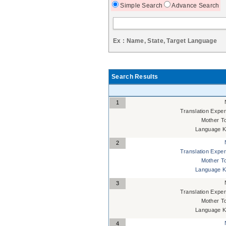
Simple Search
Advance Search
Ex : Name, State, Target Language
Search Results
1
Translation Exper
Mother T
Language K
2
Translation Exper
Mother T
Language K
3
Translation Exper
Mother T
Language K
4