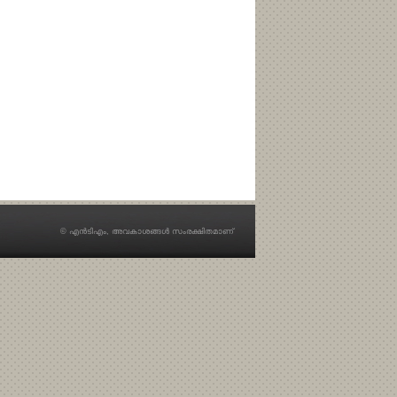
© എന്‍ടിഎം, അവകാശങ്ങള്‍ സംരക്ഷിതമാണ്