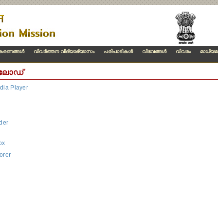
ീകരണങ്ങള്‍
വിവര്‍ത്തന വിദ്യാഭ്യാസം
പരിപാടികള്‍
വിഭവങ്ങള്‍
വിവരം
മാധ്യമ
ലോഡ്
ia Player
der
ox
orer