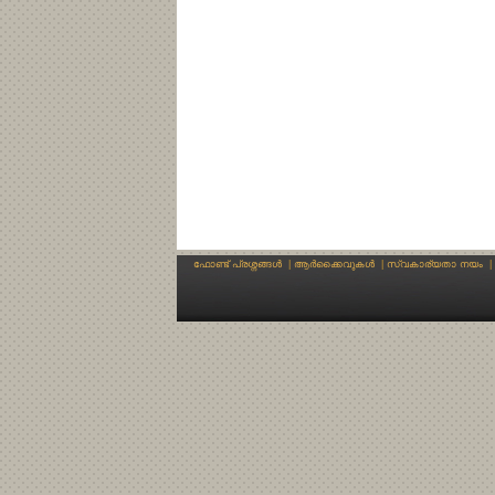
ഫോണ്ട് പ്രശ്നങ്ങള്‍
|
ആര്‍ക്കൈവുകള്‍
|
സ്വകാര്യതാ നയം
|