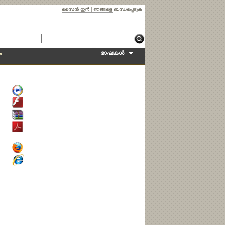
സൈന്‍ ഇന്‍
|
ഞങ്ങളെ ബന്ധപ്പെടുക
ഭാഷകള്‍
ം