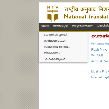
പൂമുഖം
ഞങ്ങളെപ്പറ്റി
ഡേറ്റാബേസുകള്‍
പ്രസിദ്ധ
ഫോണ്ട് പ്രശ്നങ്ങള്‍
ഡൌണ്‍
ആര്‍ക്കൈവുകള്‍
Windows Med
സ്വകാര്യതാ നയം
Flash Player
നിരാകരണം
WinRAR
എഫ്എക്യുകള്‍
Acrobat Rea
Mozilla Firef
Internet Expl