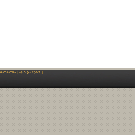
നിരാകരണം
|
എഫ്എക്യുകള്‍
|