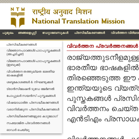
പൂമുഖം
ഞങ്ങളെപ്പറ്റി
ഡേറ്റാബേസുകള്‍
പ്രസിദ്ധീകരണങ്ങള്‍
വിവര്‍ത്തന വിദ്യ
പ്രസിദ്ധീകരണങ്ങള്‍
വിവര്‍ത്തന പ്രവര്‍ത്തനങ്ങള്‍
വിജ്ഞാനപാഠങ്ങൾ/പാഠപുസ്തകങ്ങൾ
(അച്ചടിച്ചത്)
രാജ്യത്തുടനീളമുള
വിജ്ഞാനപാഠങ്ങൾ/പാഠപുസ്തകങ്ങൾ
(ഇബുക്ക്)
ഭാരതീയ ഭാഷകളില്‍ വി
വിവർത്തന തത്തുല്യത ഭാരതീയ
ഭാഷകളിൽ
തിരഞ്ഞെടുത്ത ഈ പു
ശബ്ദകോശങ്ങൾ & നിഘണ്ടുക്കൾ
ഇന്ത്യയുടെ വ്യത്യ
ട്രാൻസിലേഷൻ ടുഡേ ജേർണൽ
പോപ്പുലർ സയൻസ് പുസ്തകങ്ങൾ
പുസ്തകങ്ങള്‍ പ്രസ
വിഷയാധാരിത പ്രസദ്ധീകരണങ്ങൾ
വിവര്‍ത്തനം ചെയ്
വരാനിരിക്കുന്ന പ്രസിദ്ധീകരണങ്ങൾ
പ്രസിദ്ധീകരണങ്ങളുടെ കാറ്റലോഗ്
എന്‍ടിഎം പ്രസാധകരുമ
സംയോജിത പ്രവർത്തനങ്ങൾ
ഓഡർ ചെയ്യൂ