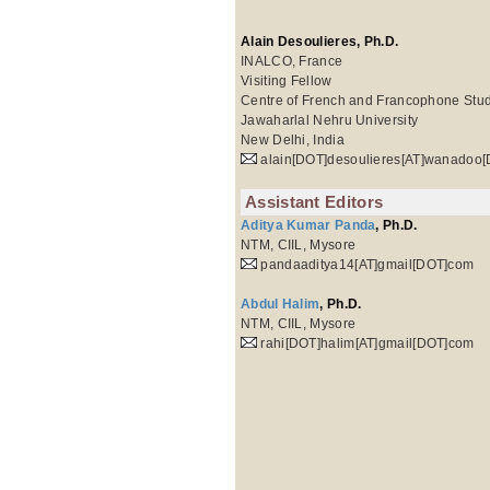
Alain Desoulieres, Ph.D.
INALCO, France
Visiting Fellow
Centre of French and Francophone Stu
Jawaharlal Nehru University
New Delhi, India
alain[DOT]desoulieres[AT]wanadoo[
Assistant Editors
Aditya Kumar Panda
, Ph.D.
NTM, CIIL, Mysore
pandaaditya14[AT]gmail[DOT]com
Abdul Halim
, Ph.D.
NTM, CIIL, Mysore
rahi[DOT]halim[AT]gmail[DOT]com