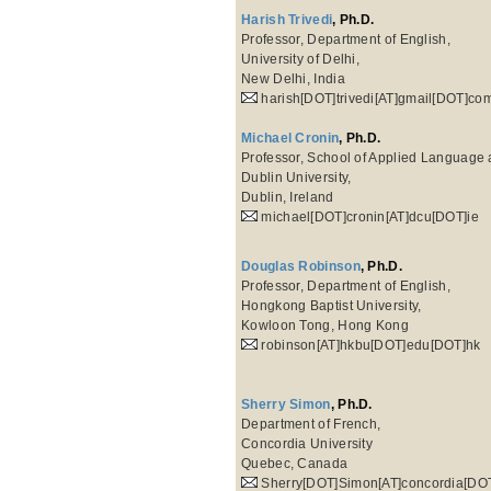
Harish Trivedi
, Ph.D.
Professor, Department of English,
University of Delhi,
New Delhi, India
harish[DOT]trivedi[AT]gmail[DOT]co
Michael Cronin
, Ph.D.
Professor, School of Applied Language a
Dublin University,
Dublin, Ireland
michael[DOT]cronin[AT]dcu[DOT]ie
Douglas Robinson
, Ph.D.
Professor, Department of English,
Hongkong Baptist University,
Kowloon Tong, Hong Kong
robinson[AT]hkbu[DOT]edu[DOT]hk
Sherry Simon
, Ph.D.
Department of French,
Concordia University
Quebec, Canada
Sherry[DOT]Simon[AT]concordia[DO