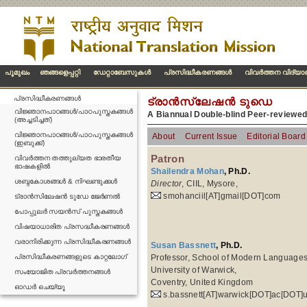
പൂമുഖം
ഞങ്ങളെപ്പറ്റി
ഡേറ്റാബേസുകള്‍
പ്രസിദ്ധീകരണങ്ങള്‍
വിവര്‍ത്തന വിദ്യ
പ്രസിദ്ധീകരണങ്ങള്‍
ട്രാന്‍സ്ലേഷന്‍ ടുഡെ
വിജ്ഞാനപാഠങ്ങൾ/പാഠപുസ്തകങ്ങൾ
A Biannual Double-blind Peer-reviewe
(അച്ചടിച്ചത്)
വിജ്ഞാനപാഠങ്ങൾ/പാഠപുസ്തകങ്ങൾ
About
Current Issue
Editorial Board
(ഇബുക്ക്)
Patron
വിവർത്തന തത്തുല്യത ഭാരതീയ
ഭാഷകളിൽ
Shailendra Mohan
, Ph.D.
ശബ്ദകോശങ്ങൾ & നിഘണ്ടുക്കൾ
Director
, CIIL, Mysore,
smohanciil[AT]gmail[DOT]com
ട്രാൻസിലേഷൻ ടുഡേ ജേർണൽ
പോപ്പുലർ സയൻസ് പുസ്തകങ്ങൾ
വിഷയാധാരിത പ്രസദ്ധീകരണങ്ങൾ
വരാനിരിക്കുന്ന പ്രസിദ്ധീകരണങ്ങൾ
Susan Bassnett
, Ph.D.
പ്രസിദ്ധീകരണങ്ങളുടെ കാറ്റലോഗ്
Professor, School of Modern Languages
University of Warwick,
സംയോജിത പ്രവർത്തനങ്ങൾ
Coventry, United Kingdom
ഓഡർ ചെയ്യൂ
s.bassnett[AT]warwick[DOT]ac[DOT]