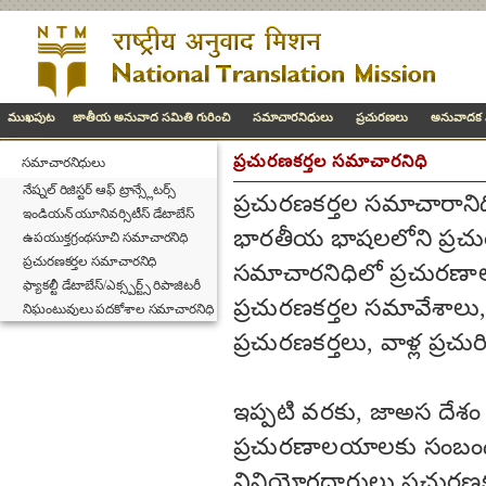
ముఖపుట
జాతీయ అనువాద సమితి గురించి
సమాచారనిధులు
ప్రచురణలు
అనువాదక వి
ప్రచురణకర్తల సమాచారనిధి
సమాచారనిధులు
నేష్నల్ రిజిస్టర్ ఆఫ్ ట్రాన్స్లేటర్స్
ప్రచురణకర్తల సమాచారాని
ఇండియన్ యూనివర్సిటీస్ డేటాబేస్
భారతీయ భాషలలోని ప్ర
ఉపయుక్తగ్రంథసూచి సమాచారనిధి
ప్రచురణకర్తల సమాచారనిధి
సమాచారనిధిలో ప్రచురణాలయ
ఫ్యాకల్టీ డేటాబేస్/ఎక్స్పర్ట్స్ రిపాజిటరీ
ప్రచురణకర్తల సమావేశాలు, 
నిఘంటువులు పదకోశాల సమాచారనిధి
ప్రచురణకర్తలు, వాళ్ల ప్రచు
ఇప్పటి వరకు, జాఅస దేశ
ప్రచురణాలయాలకు సంబంధిం
వినియోగదారులు ప్రచురణకర్