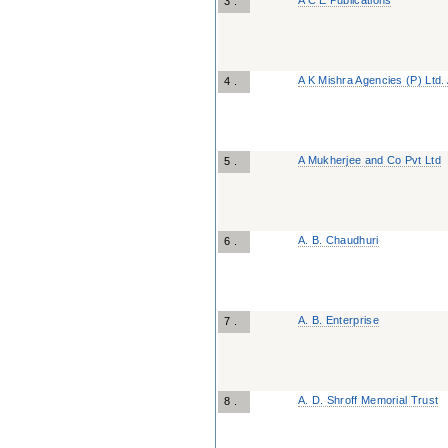
A C E Publications
3 .
A K Mishra Agencies (P) Ltd.
4 .
A Mukherjee and Co Pvt Ltd
5 .
A. B. Chaudhuri
6 .
A. B. Enterprise
7 .
A. D. Shroff Memorial Trust
8 .