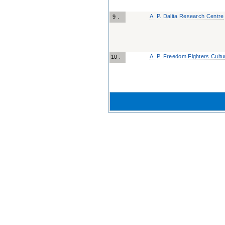
A. P. Dalita Research Centre
9 .
A. P. Freedom Fighters Cultu
10 .