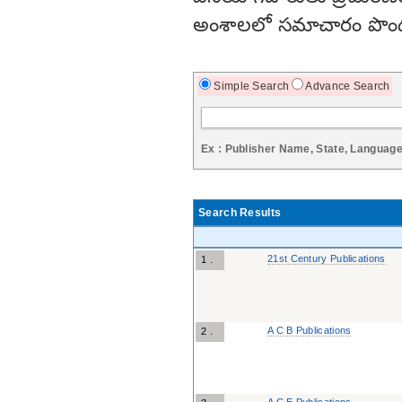
అంశాలలో సమాచారం పొం
Simple Search
Advance Search
Ex : Publisher Name, State, Languag
Search Results
21st Century Publications
1 .
A C B Publications
2 .