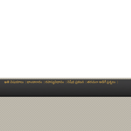
ఖతి విషయాలు
|
భాండాగారం
|
రహస్యవిధానం
|
నిషేధ ప్రకటన
|
తరచుగా అడిగే ప్రశ్నలు
|