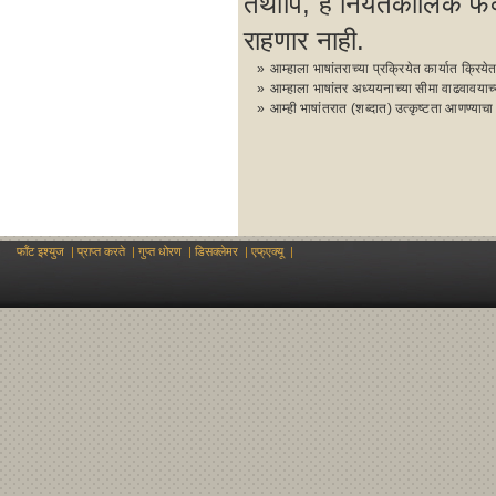
तथापि, हे नियतकालिक फक्त
राहणार नाही.
»
आम्हाला भाषांतराच्या प्रक्रियेत कार्यात क्रि
»
आम्हाला भाषांतर अध्ययनाच्या सीमा वाढवावयाच
»
आम्ही भाषांतरात (शब्दात) उत्कृष्टता आणण्याचा
फॉंट इश्युज
|
प्राप्त करते
|
गुप्त धोरण
|
डिसक्लेमर
|
एफ्एक्यू
|