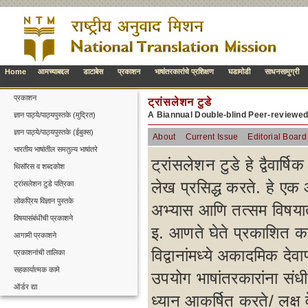
Home
आमच्याबद्दल
डाटाबेस
प्रकाशन
भाषांतरकारांचे प्रशिक्षण
घडामोडी
साधनसामुग्री
प्रकाशन
ट्रांसलेशन टुडे
A Biannual Double-blind Peer-reviewe
ज्ञान पाठ्ये/पाठ्यपुस्तके (मुद्रित)
ज्ञान पाठ्ये/पाठ्यपुस्तके (ईबुक्स)
About
Current Issue
Editorial Board
भारतीय भाषांतील समतुल्य भाषांतरे
ट्रांसलेशन टुडे हे द्वैवार्
थिसॉरस व शब्दकोश
लेख प्रसिद्ध करते. हे एक 
ट्रांसलेशन टुडे पत्रिका
लोकप्रिय विज्ञान पुस्तके
अभ्यास आणि तत्सम विषयातील
विषयासंबंधीची प्रकाशने
इ. आणते घेते प्रकाशित कर
आगामी प्रकाशने
विद्वानांमध्ये अकादमिक देव
प्रकाशनांची तालिका
सहकार्यात्मक कामे
उपयोग भाषांतरकारांना संधी
ऑर्डर द्या
ध्यान आकर्षित करते/ लक्ष व